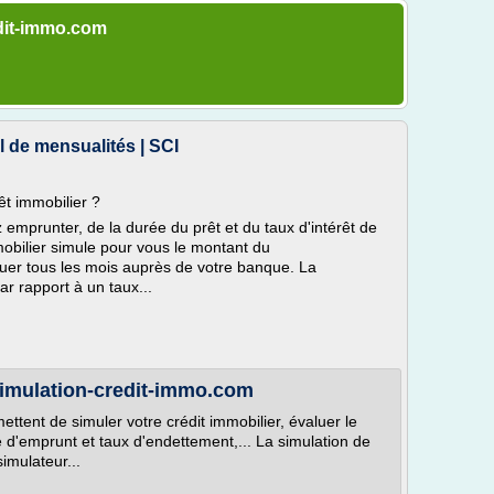
edit-immo.com
ul de mensualités | SCI
êt immobilier ?
emprunter, de la durée du prêt et du taux d'intérêt de
mmobilier simule pour vous le montant du
er tous les mois auprès de votre banque. La
r rapport à un taux...
 simulation-credit-immo.com
ettent de simuler votre crédit immobilier, évaluer le
é d'emprunt et taux d'endettement,... La simulation de
imulateur...