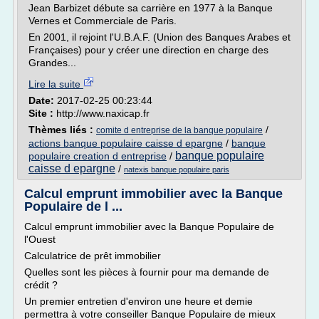
Jean Barbizet débute sa carrière en 1977 à la Banque
Vernes et Commerciale de Paris.
En 2001, il rejoint l'U.B.A.F. (Union des Banques Arabes et
Françaises) pour y créer une direction en charge des
Grandes...
Lire la suite
Date:
2017-02-25 00:23:44
Site :
http://www.naxicap.fr
Thèmes liés :
/
comite d entreprise de la banque populaire
actions banque populaire caisse d epargne
/
banque
banque populaire
populaire creation d entreprise
/
caisse d epargne
/
natexis banque populaire paris
Calcul emprunt immobilier avec la Banque
Populaire de l ...
Calcul emprunt immobilier avec la Banque Populaire de
l'Ouest
Calculatrice de prêt immobilier
Quelles sont les pièces à fournir pour ma demande de
crédit ?
Un premier entretien d'environ une heure et demie
permettra à votre conseiller Banque Populaire de mieux