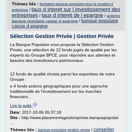
Thèmes liés :
fondation banque populaire pour la creation d
taux d interet sur l investissement des
/
entreprise
entreprises
taux d interet de l epargne
/
/
actions
banque populaire
banque populaire caisse d epargne
/
caisse d epargne
Sélection Gestion Privée | Gestion Privée
La Banque Populaire vous propose la Sélection Gestion
Privée, une sélection de 12 fonds jugés de qualité par les
experts du Groupe BPCE, pour répondre aux attentes et
besoins des investisseurs patrimoniaux.
12 fonds de qualité choisis parmi les expertises de notre
Groupe :
o 4 fonds actions géographiques pour une approche
traditionnelle de l'investissement sur les marchés
financiers...
Lire la suite
Date:
2017-10-06 05:37:18
Site :
http://www.placementsgestionprivee.banquepopulair
...
conseiller
Thèmes liés :
/
banque populaire gestion privee