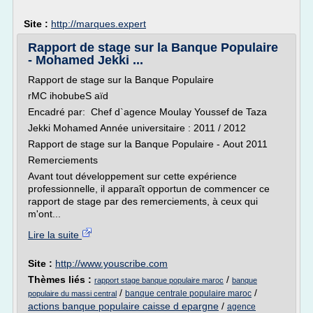
Site :
http://marques.expert
Rapport de stage sur la Banque Populaire
- Mohamed Jekki ...
Rapport de stage sur la Banque Populaire
rMC ihobubeS aïd
Encadré par: Chef d`agence Moulay Youssef de Taza
Jekki Mohamed Année universitaire : 2011 / 2012
Rapport de stage sur la Banque Populaire - Aout 2011
Remerciements
Avant tout développement sur cette expérience
professionnelle, il apparaît opportun de commencer ce
rapport de stage par des remerciements, à ceux qui
m'ont...
Lire la suite
Site :
http://www.youscribe.com
Thèmes liés :
/
rapport stage banque populaire maroc
banque
/
/
banque centrale populaire maroc
populaire du massi central
actions banque populaire caisse d epargne
/
agence