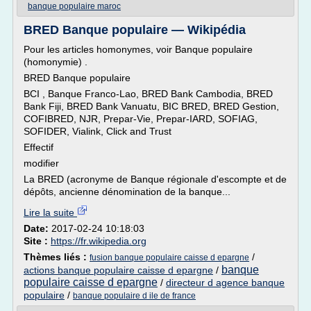
banque populaire maroc
BRED Banque populaire — Wikipédia
Pour les articles homonymes, voir Banque populaire
(homonymie) .
BRED Banque populaire
BCI , Banque Franco-Lao, BRED Bank Cambodia, BRED
Bank Fiji, BRED Bank Vanuatu, BIC BRED, BRED Gestion,
COFIBRED, NJR, Prepar-Vie, Prepar-IARD, SOFIAG,
SOFIDER, Vialink, Click and Trust
Effectif
modifier
La BRED (acronyme de Banque régionale d'escompte et de
dépôts, ancienne dénomination de la banque...
Lire la suite
Date:
2017-02-24 10:18:03
Site :
https://fr.wikipedia.org
Thèmes liés :
/
fusion banque populaire caisse d epargne
banque
actions banque populaire caisse d epargne
/
populaire caisse d epargne
/
directeur d agence banque
populaire
/
banque populaire d ile de france