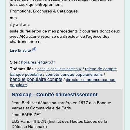
tous ceux qui entreprennent.
Promotions, Brochures & Catalogues
mm
il y a 3 ans
suite du feulleton de mes précédents 3 courriers donct deux
avec AR aucune réponse du directeur de l'agence des
chartrons mr p r .....
Lire la suite
Site :
horaires.lefigaro.fr
Thèmes liés :
/
releve de compte
banque populaire bordeaux
banque populaire
/
compte banque populaire paris
/
banque populaire compte
/
directeur d agence banque
populaire
Naxicap - Comité d'investissement
Jean Barbizet débute sa carrière en 1977 à la Banque
Vernes et Commerciale de Paris
Jean BARBIZET
EBS Paris - IHEDN (Institut des Hautes Etudes de la
Défense Nationale)