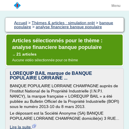
Menu
Accueil
>
Thèmes & articles : simulation prèt
>
banque
populaire
>
analyse financiere banque populaire
Articles sélectionnés pour le thème :
analyse financiere banque populaire
21 articles
→
Aucune vidéo sélectionnée pour ce thème
LOREQUIP BAIL marque de BANQUE
POPULAIRE LORRAINE ...
BANQUE POPULAIRE LORRAINE CHAMPAGNE auprès de
l'Institut National de la Propriété Industrielle (I.N.P.I.
NANCY), la marque française « LOREQUIP BAIL » a été
publiée au Bulletin Officiel de la Propriété Industrielle (BOPI)
sous le numéro 2013-10 du 8 mars 2013.
Le déposant est la Société Anonyme (SA) BANQUE
POPULAIRE LORRAINE CHAMPAGNE domicilié(e) 3 RUE...
Lire la suite