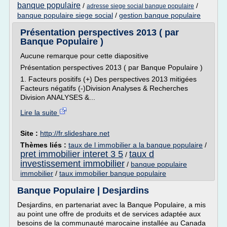
banque populaire
/
/
adresse siege social banque populaire
banque populaire siege social
/
gestion banque populaire
Présentation perspectives 2013 ( par
Banque Populaire )
Aucune remarque pour cette diapositive
Présentation perspectives 2013 ( par Banque Populaire )
1. Facteurs positifs (+) Des perspectives 2013 mitigées
Facteurs négatifs (-)Division Analyses & Recherches
Division ANALYSES &...
Lire la suite
Site :
http://fr.slideshare.net
Thèmes liés :
taux de l immobilier a la banque populaire
/
pret immobilier interet 3 5
taux d
/
investissement immobilier
/
banque populaire
immobilier
/
taux immobilier banque populaire
Banque Populaire | Desjardins
Desjardins, en partenariat avec la Banque Populaire, a mis
au point une offre de produits et de services adaptée aux
besoins de la communauté marocaine installée au Canada