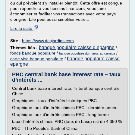
ou qui prévoient s'y installer bientôt. Cette offre est conçue
pour répondre à vos besoins financiers, vous faire
économiser et faciliter vos transactions avec votre pays
d'origine. Elle peut aussi simplifier votre...
Lire la suite
Site :
https://www.desjardins.com
banque populaire caisse d epargne
Thèmes liés :
/
fonds banque populaire
/
/
banque populaire du maroc au canada
banque populaire caisse
carte visa banque populaire
/
epargne
PBC central bank base interest rate – taux
d’intérêts ...
Central bank base interest rate, l'intérêt banque centrale
Chine
Graphiques - taux d'intérêts historiques PBC
Graphique taux d'intérêts chinois PBC - dernière année
Graphique taux d'intérêts chinois PBC - long terme
taux d'intérêts chinois PBC (taux de base) est de 4,350 %
PBC - The People's Bank of China