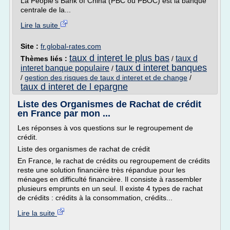
La People's Bank of China (PBC ou PBOC) est la banque
centrale de la...
Lire la suite
Site :
fr.global-rates.com
taux d interet le plus bas
taux d
Thèmes liés :
/
taux d interet banques
interet banque populaire
/
/
gestion des risques de taux d interet et de change
/
taux d interet de l epargne
Liste des Organismes de Rachat de crédit
en France par mon ...
Les réponses à vos questions sur le regroupement de
crédit.
Liste des organismes de rachat de crédit
En France, le rachat de crédits ou regroupement de crédits
reste une solution financière très répandue pour les
ménages en difficulté financière. Il consiste à rassembler
plusieurs emprunts en un seul. Il existe 4 types de rachat
de crédits : crédits à la consommation, crédits...
Lire la suite