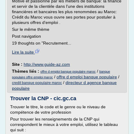
Motivé et passionné par les métiers de banque: la finance
et servir de la clientèle dans l'une des institutions
financières et bancaires les plus renommées au Maroc:
Crédit du Maroc vous ouvre ses portes pour postuler à
plusieurs offres d'emploi .
Sur le même thème
Post navigation
19 thoughts on "Recrutement...
Lire la suite
Site :
http://www.guide-az.com
Thèmes liés :
/
offre d emploi banque populaire maroc
banque
/
offre d emploi banque populaire
/
populaire offre emploi maroc
/
directeur d agence banque
credit banque populaire maroc
populaire
Trouver la CNP - cic.gc.ca
Trouver le titre, le code et le genre ou le niveau de
compétence de votre profession
Pour trouver les renseignements de la CNP qui
correspondent le mieux à votre emploi, utilisez le tableau
qui suit :