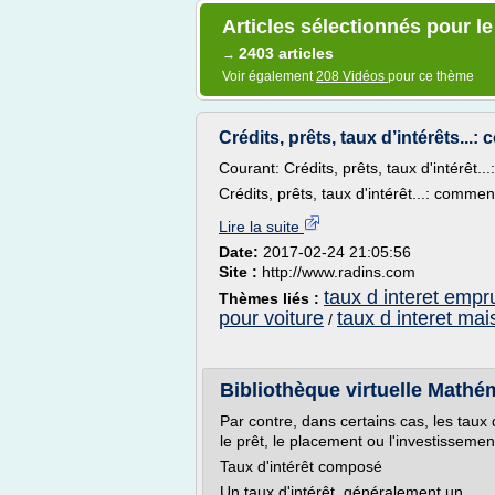
Articles sélectionnés pour le
2403 articles
→
Voir également
208 Vidéos
pour ce thème
Crédits, prêts, taux d’intérêts..
Courant: Crédits, prêts, taux d'intérêt.
Crédits, prêts, taux d'intérêt...: comme
Lire la suite
Date:
2017-02-24 21:05:56
Site :
http://www.radins.com
taux d interet empr
Thèmes liés :
pour voiture
taux d interet ma
/
Bibliothèque virtuelle Mathé
Par contre, dans certains cas, les taux 
le prêt, le placement ou l'investisseme
Taux d'intérêt composé
Un taux d'intérêt, généralement un...