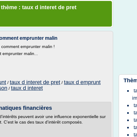
 thème : taux d interet de pret
.: comment emprunter malin
..: comment emprunter malin !
nt emprunter malin...
Thèm
unt
taux d interet de pret
taux d emprunt
/
/
ison
taux d interet
/
t
im
t
matiques financières
t
d'intérêts peuvent avoir une influence exponentielle sur
t
nt. C'est le cas des taux d'intérêt composés.
t
t