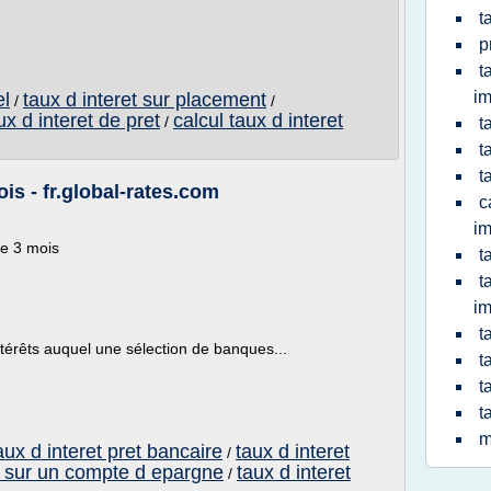
t
p
t
im
el
taux d interet sur placement
/
/
ux d interet de pret
calcul taux d interet
/
t
t
t
is - fr.global-rates.com
c
im
ée 3 mois
t
t
im
t
ntérêts auquel une sélection de banques...
t
t
t
m
aux d interet pret bancaire
taux d interet
/
et sur un compte d epargne
taux d interet
/