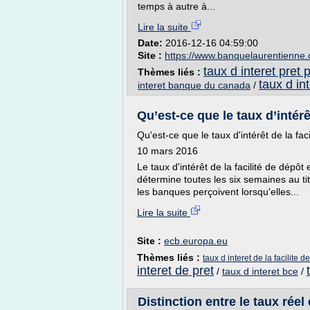
temps à autre à...
Lire la suite
Date:
2016-12-16 04:59:00
Site :
https://www.banquelaurentienne.
taux d interet pret
Thèmes liés :
taux d in
interet banque du canada
/
Qu’est-ce que le taux d’intérê
Qu'est-ce que le taux d'intérêt de la fac
10 mars 2016
Le taux d'intérêt de la facilité de dépôt 
détermine toutes les six semaines au tit
les banques perçoivent lorsqu'elles...
Lire la suite
Site :
ecb.europa.eu
Thèmes liés :
taux d interet de la facilite d
interet de pret
/
taux d interet bce
/
Distinction entre le taux réel