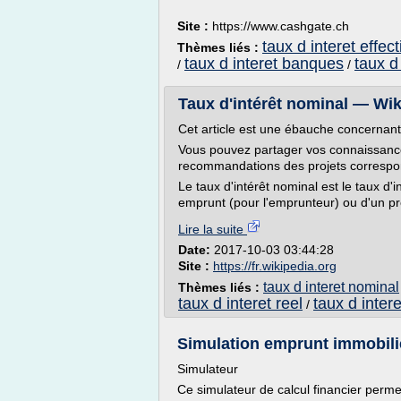
Site :
https://www.cashgate.ch
taux d interet effecti
Thèmes liés :
taux d interet banques
taux d
/
/
Taux d'intérêt nominal — Wik
Cet article est une ébauche concernant
Vous pouvez partager vos connaissance
recommandations des projets correspo
Le taux d'intérêt nominal est le taux d'
emprunt (pour l'emprunteur) ou d'un prêt
Lire la suite
Date:
2017-10-03 03:44:28
Site :
https://fr.wikipedia.org
taux d interet nominal
Thèmes liés :
taux d interet reel
taux d inter
/
Simulation emprunt immobili
Simulateur
Ce simulateur de calcul financier perm