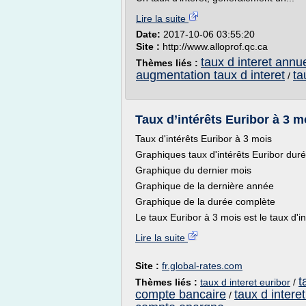
Lire la suite
Date:
2017-10-06 03:55:20
Site :
http://www.alloprof.qc.ca
taux d interet annu
Thèmes liés :
augmentation taux d interet
ta
/
Taux d’intérêts Euribor à 3 mo
Taux d'intérêts Euribor à 3 mois
Graphiques taux d'intérêts Euribor dur
Graphique du dernier mois
Graphique de la dernière année
Graphique de la durée complète
Le taux Euribor à 3 mois est le taux d'i
Lire la suite
Site :
fr.global-rates.com
t
Thèmes liés :
taux d interet euribor
/
compte bancaire
taux d inter
/