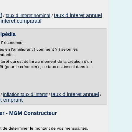
f
taux d interet annuel
taux d interet nominal
/
/
 interet comparatif
ipédia
 l' économie .
s en l'améliorant ( comment ? ) selon les
ndants .
intérêt qui est défini au moment de la création d'un
 (pour le créancier) ; ce taux est inscrit dans le...
taux d interet annuel
inflation taux d interet
/
/
/
et emprunt
er - MGM Constructeur
et de déterminer le montant de vos mensualités.