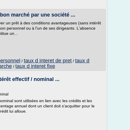
u bon marché par une société ...
er un prêt à des conditions avantageuses (sans intérêt
son personnel ou à l'un de ses dirigeants. L'absence
titue un...
 personnel
taux d interet de pret
taux d
/
/
marche
taux d interet fixe
/
rêt effectif / nominal ...
minal
nominal sont utilisées en lien avec les crédits et les
centage annuel dont un client doit s'acquitter pour le
édit lui alloue.