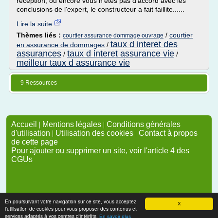
réception, ou encore vous n'êtes pas d'accord avec les
conclusions de l'expert, le constructeur a fait faillite......
Lire la suite
Thèmes liés :
/
courtier
courtier assurance dommage ouvrage
taux d interet des
en assurance de dommages
/
assurances
taux d interet assurance vie
/
/
meilleur taux d assurance vie
9 Ressources
Accueil
|
Mentions légales
|
Conditions générales
d'utilisation
|
Utilisation des cookies
|
Contact à propos
de cette page
Pour ajouter ou supprimer un site, voir l'article 4 des
CGUs
En poursuivant votre navigation sur ce site, vous acceptez
X
l'utilisation de cookies pour vous proposer des contenus et
services adaptés à vos centres d'intérêts.
En savoir plus