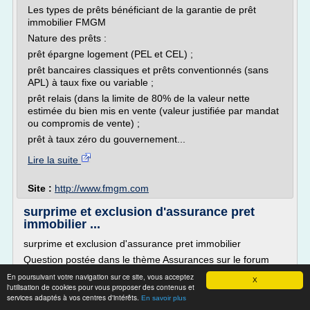
Les types de prêts bénéficiant de la garantie de prêt
immobilier FMGM
Nature des prêts :
prêt épargne logement (PEL et CEL) ;
prêt bancaires classiques et prêts conventionnés (sans
APL) à taux fixe ou variable ;
prêt relais (dans la limite de 80% de la valeur nette
estimée du bien mis en vente (valeur justifiée par mandat
ou compromis de vente) ;
prêt à taux zéro du gouvernement...
Lire la suite
Site :
http://www.fmgm.com
surprime et exclusion d'assurance pret
immobilier ...
surprime et exclusion d'assurance pret immobilier
Question postée dans le thème Assurances sur le forum
Finances, Fiscalité et Assurance.
En poursuivant votre navigation sur ce site, vous acceptez
X
l'utilisation de cookies pour vous proposer des contenus et
15
services adaptés à vos centres d'intérêts.
En savoir plus
bonjour