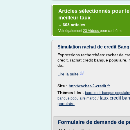
Articles sélectionnés pour le
meilleur taux
603 articles
→
Voir également
23 Vidéos
pour ce thème
Simulation rachat de credit Banqu
Expressions recherchées: rachat de cre
credit, rachat credit banque populaire,
de...
Lire la suite
Site :
http://rachat-2-credit.fr
Thèmes liés :
taux credit banque populair
taux credit ba
/
banque populaire maroc
populaire
Formulaire de demande de prê