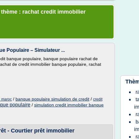
 thème : rachat credit immobilier
e Populaire – Simulateur ...
dit banque populaire, banque populaire rachat de
 rachat de credit immobilier banque populaire, rachat
Thèm
r
/
banque populaire simulation de credit
/
t
e maroc
credit
nque populaire
/
simulation credit immobilier banque
im
r
b
im
t - Courtier prêt immobilier
r