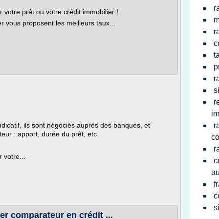
r
 votre prêt ou votre crédit immobilier !
m
er vous proposent les meilleurs taux...
r
c
t
p
r
s
r
im
indicatif, ils sont négociés auprès des banques, et
r
eur : apport, durée du prêt, etc.
c
r
 votre...
c
au
f
c
s
er comparateur en crédit ...