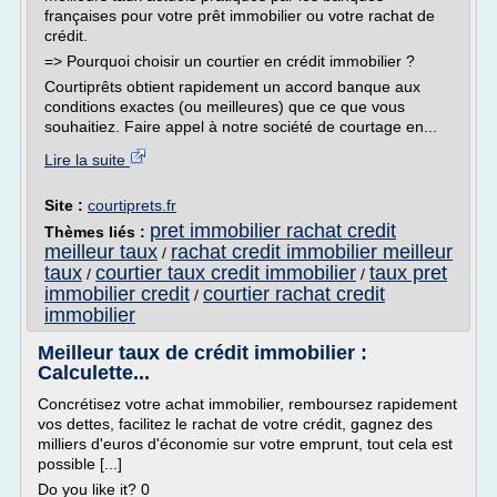
françaises pour votre prêt immobilier ou votre rachat de
crédit.
=> Pourquoi choisir un courtier en crédit immobilier ?
Courtiprêts obtient rapidement un accord banque aux
conditions exactes (ou meilleures) que ce que vous
souhaitiez. Faire appel à notre société de courtage en...
Lire la suite
Site :
courtiprets.fr
pret immobilier rachat credit
Thèmes liés :
meilleur taux
rachat credit immobilier meilleur
/
taux
courtier taux credit immobilier
taux pret
/
/
immobilier credit
courtier rachat credit
/
immobilier
Meilleur taux de crédit immobilier :
Calculette...
Concrétisez votre achat immobilier, remboursez rapidement
vos dettes, facilitez le rachat de votre crédit, gagnez des
milliers d'euros d'économie sur votre emprunt, tout cela est
possible [...]
Do you like it? 0