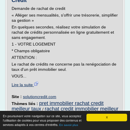
Crédit
Demande de rachat de credit
« Alléger ses mensualités, s'offrir une trésorerie, simplifier
sa gestion »
En quelques secondes, réalisez votre simulation de
rachat de crédits personnalisée en ligne gratuitement et
sans engagement.
1 - VOTRE LOGEMENT
* Champs obligatoire
ATTENTION :
Le rachat de crédits ne concerne pas la renégociation de
taux d'un prêt immobilier seul.
VOUS...
Lire la suite
Site :
solutioncredit.com
pret immobilier rachat credit
Thèmes liés :
meilleur taux
rachat credit immobilier meilleur
/
taux
rachat de credits immobilier avec
/
En poursuivant votre navigation sur ce site, vous acceptez
X
simulation
rachat credits immobilier
/
/
l'utilisation de cookies pour vous proposer des contenus et
services adaptés à vos centres d'intérêts.
demande rachat credit
En savoir plus