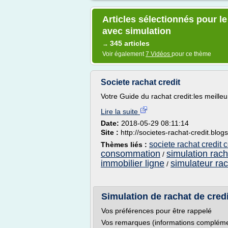
Articles sélectionnés pour le
avec simulation
345 articles
→
Voir également
7 Vidéos
pour ce thème
Societe rachat credit
Votre Guide du rachat credit:les meilleu
Lire la suite
Date:
2018-05-29 08:11:14
Site :
http://societes-rachat-credit.blo
societe rachat credit
Thèmes liés :
consommation
simulation rach
/
immobilier ligne
simulateur rac
/
Simulation de rachat de credi
Vos préférences pour être rappelé
Vos remarques (informations compléme