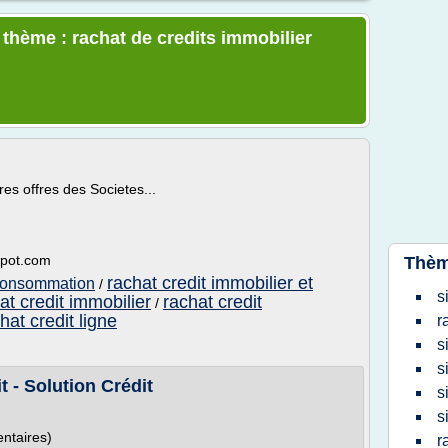
 thème : rachat de credits immobilier
res offres des Societes...
gspot.com
Thèm
rachat credit immobilier et
 consommation
/
s
at credit immobilier
rachat credit
/
hat credit ligne
r
s
s
t - Solution Crédit
s
s
ntaires)
r