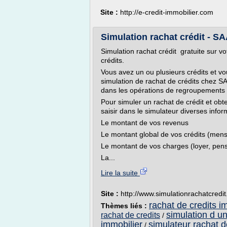
Site :
http://e-credit-immobilier.com
Simulation rachat crédit - SA
Simulation rachat crédit gratuite sur v
crédits.
Vous avez un ou plusieurs crédits et vo
simulation de rachat de crédits chez SA
dans les opérations de regroupements d
Pour simuler un rachat de crédit et obt
saisir dans le simulateur diverses infor
Le montant de vos revenus
Le montant global de vos crédits (mensu
Le montant de vos charges (loyer, pensi
La...
Lire la suite
Site :
http://www.simulationrachatcredit
rachat de credits i
Thèmes liés :
simulation d un
rachat de credits
/
immobilier
simulateur rachat d
/