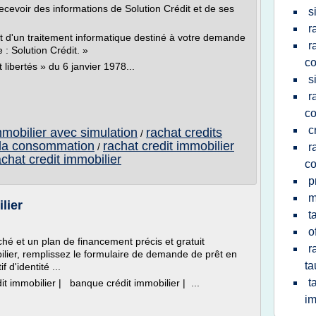
recevoir des informations de Solution Crédit et de ses
s
r
jet d'un traitement informatique destiné à votre demande
r
 : Solution Crédit. »
c
libertés » du 6 janvier 1978...
s
r
c
c
mmobilier avec simulation
rachat credits
/
a la consommation
rachat credit immobilier
/
r
achat credit immobilier
c
p
m
lier
t
o
ché et un plan de financement précis et gratuit
r
ilier, remplissez le formulaire de demande de prêt en
ta
d'identité ...
t
it immobilier | banque crédit immobilier | ...
im