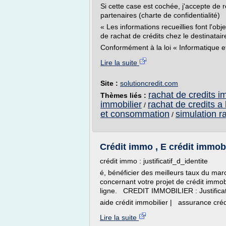
Si cette case est cochée, j'accepte de 
partenaires (charte de confidentialité)
« Les informations recueillies font l'ob
de rachat de crédits chez le destinataire
Conformément à la loi « Informatique et 
Lire la suite
Site :
solutioncredit.com
rachat de credits i
Thèmes liés :
immobilier
rachat de credits 
/
et consommation
simulation r
/
Crédit immo , E crédit immobi
crédit immo : justificatif_d_identite
é, bénéficier des meilleurs taux du mar
concernant votre projet de crédit immob
ligne. CREDIT IMMOBILIER : Justificatif 
aide crédit immobilier | assurance créd
Lire la suite