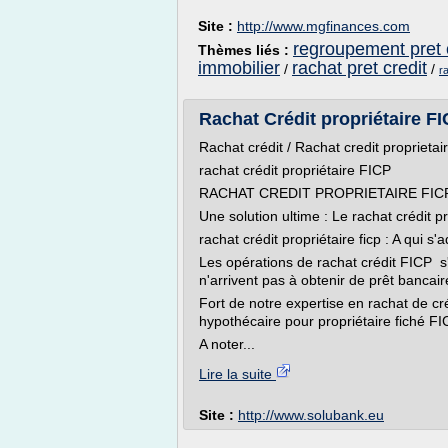
Site :
http://www.mgfinances.com
regroupement pret c
Thèmes liés :
immobilier
rachat pret credit
/
/
r
Rachat Crédit propriétaire FIC
Rachat crédit / Rachat credit proprietai
rachat crédit propriétaire FICP
RACHAT CREDIT PROPRIETAIRE FIC
Une solution ultime : Le rachat crédit p
rachat crédit propriétaire ficp : A qui s'a
Les opérations de rachat crédit FICP s
n'arrivent pas à obtenir de prêt bancair
Fort de notre expertise en rachat de cr
hypothécaire pour propriétaire fiché F
A noter...
Lire la suite
Site :
http://www.solubank.eu