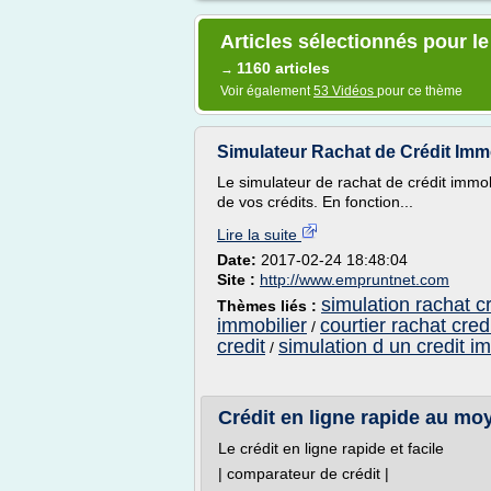
Articles sélectionnés pour le
1160 articles
→
Voir également
53 Vidéos
pour ce thème
Simulateur Rachat de Crédit Immobi
Le simulateur de rachat de crédit immob
de vos crédits. En fonction...
Lire la suite
Date:
2017-02-24 18:48:04
Site :
http://www.empruntnet.com
simulation rachat c
Thèmes liés :
immobilier
courtier rachat cred
/
credit
simulation d un credit i
/
Crédit en ligne rapide au mo
Le crédit en ligne rapide et facile
| comparateur de crédit |