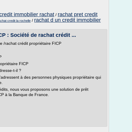
redit immobilier rachat
rachat pret credit
/
rachat d un credit immobilier
/
achat credit la rochelle
P : Société de rachat crédit ...
re /rachat crédit propriétaire FICP
P
ropriétaire FICP
dresse-t-il ?
'adressent à des personnes physiques propriétaire qui
e.
édits, nous vous proposons une solution de prêt
ICP à la Banque de France.