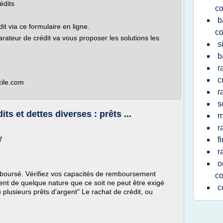
édits
c
b
 via ce formulaire en ligne.
c
eur de crédit va vous proposer les solutions les
s
b
r
c
cile.com
r
s
s et dettes diverses : prêts ...
m
r
7
f
r
o
mboursé. Vérifiez vos capacités de remboursement
c
nt de quelque nature que ce soit ne peut être exigé
c
u plusieurs prêts d'argent" Le rachat de crédit, ou