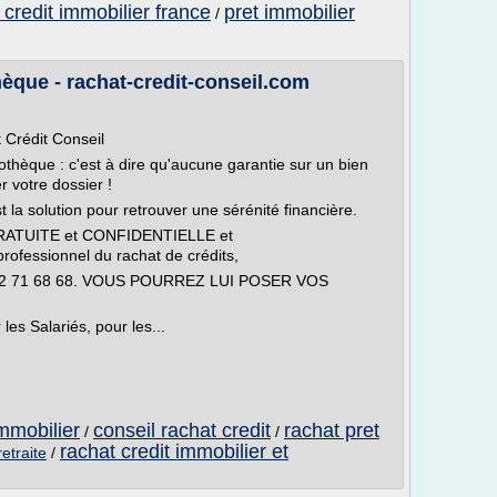
 credit immobilier france
pret immobilier
/
èque - rachat-credit-conseil.com
 Crédit Conseil
othèque : c'est à dire qu'aucune garantie sur un bien
r votre dossier !
 la solution pour retrouver une sérénité financière.
 GRATUITE et CONFIDENTIELLE et
fessionnel du rachat de crédits,
4 72 71 68 68. VOUS POURREZ LUI POSER VOS
es Salariés, pour les...
immobilier
conseil rachat credit
rachat pret
/
/
rachat credit immobilier et
retraite
/