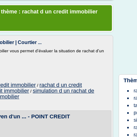
 thème : rachat d un credit immobilier
lier | Courtier ...
ilier vous permet d'évaluer la situation de rachat d'un
Thèm
redit immobilier
rachat d un credit
/
it immobilier
simulation d un rachat de
r
/
mmobilier
r
t
p
yen d'un ... - POINT CREDIT
s
r
r