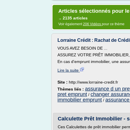
Articles sélectionnés pour l
2135 articles
→
Voir également
206 Vidéos
pour ce thème
Lorraine Crédit : Rachat de Crédi
VOUS AVEZ BESOIN DE ...
ASSUREZ VOTRE PRÊT IMMOBILIER,
En cas d'emprunt immobilier, une assur
Lire la suite
Site :
http://www.lorraine-credit.fr
assurance d un pre
Thèmes liés :
pret emprunt
changer assuranc
/
immobilier emprunt
assurance 
/
Calculette Prêt Immobilier -
Ces Calculettes de prêt immobilier perm