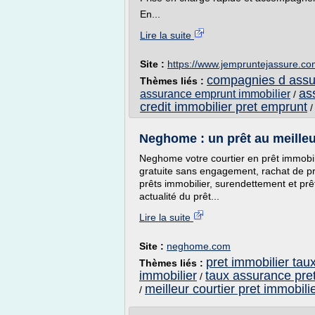
En...
Lire la suite
Site :
https://www.jempruntejassure.c
compagnies d assur
Thèmes liés :
as
assurance emprunt immobilier
/
credit immobilier pret emprunt
Neghome : un prêt au meilleur
Neghome votre courtier en prêt immobili
gratuite sans engagement, rachat de pr
prêts immobilier, surendettement et prêt
actualité du prêt...
Lire la suite
Site :
neghome.com
pret immobilier tau
Thèmes liés :
immobilier
taux assurance pret
/
meilleur courtier pret immobili
/