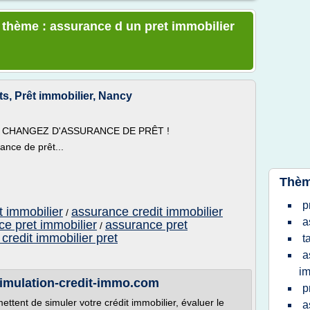
e thème : assurance d un pret immobilier
ts, Prêt immobilier, Nancy
 CHANGEZ D'ASSURANCE DE PRÊT !
ance de prêt...
Thèm
p
t immobilier
assurance credit immobilier
/
a
e pret immobilier
assurance pret
/
credit immobilier pret
t
a
im
 simulation-credit-immo.com
p
ettent de simuler votre crédit immobilier, évaluer le
a