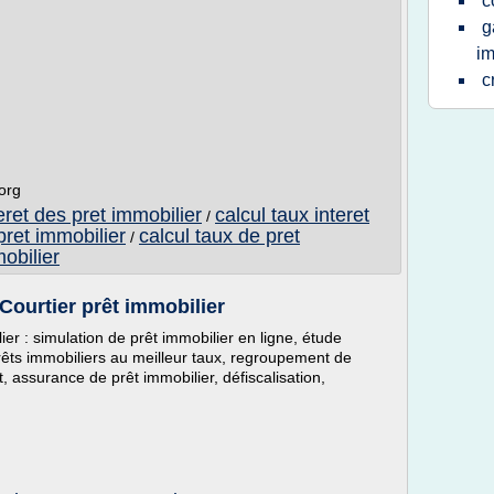
c
g
im
c
.org
eret des pret immobilier
calcul taux interet
/
 pret immobilier
calcul taux de pret
/
obilier
 Courtier prêt immobilier
er : simulation de prêt immobilier en ligne, étude
êts immobiliers au meilleur taux, regroupement de
, assurance de prêt immobilier, défiscalisation,