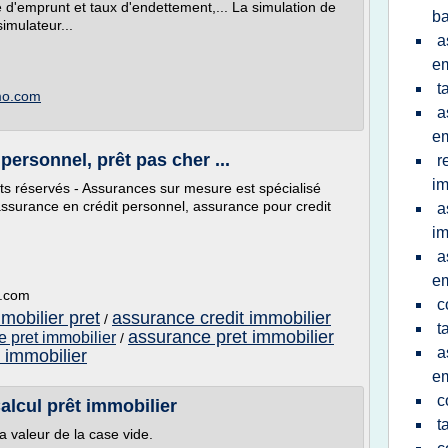
é d'emprunt et taux d'endettement,... La simulation de
b
imulateur...
a
e
t
mmo.com
a
e
personnel, prêt pas cher ...
r
im
s réservés - Assurances sur mesure est spécialisé
assurance en crédit personnel, assurance pour credit
a
im
a
e
e.com
c
mobilier pret
assurance credit immobilier
/
t
assurance pret immobilier
e pret immobilier
/
a
 immobilier
e
c
Calcul prêt immobilier
t
a valeur de la case vide.