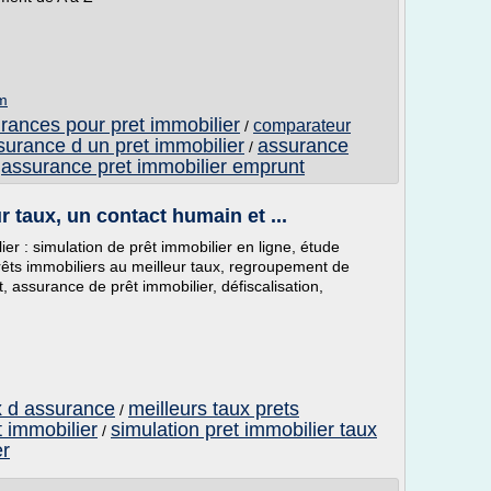
om
ances pour pret immobilier
comparateur
/
surance d un pret immobilier
assurance
/
assurance pret immobilier emprunt
/
 taux, un contact humain et ...
er : simulation de prêt immobilier en ligne, étude
êts immobiliers au meilleur taux, regroupement de
, assurance de prêt immobilier, défiscalisation,
x d assurance
meilleurs taux prets
/
 immobilier
simulation pret immobilier taux
/
er