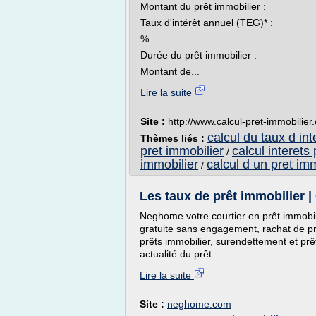
Montant du prêt immobilier :
Taux d'intérêt annuel (TEG)* :
%
Durée du prêt immobilier :
Montant de...
Lire la suite
Site :
http://www.calcul-pret-immobilier
calcul du taux d int
Thèmes liés :
pret immobilier
calcul interets
/
immobilier
calcul d un pret imm
/
Les taux de prêt immobilier |
Neghome votre courtier en prêt immobili
gratuite sans engagement, rachat de pr
prêts immobilier, surendettement et prêt
actualité du prêt...
Lire la suite
Site :
neghome.com