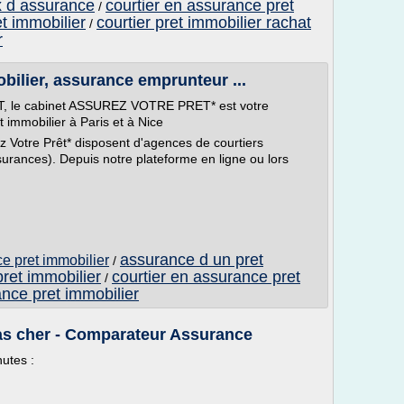
x d assurance
courtier en assurance pret
/
et immobilier
courtier pret immobilier rachat
/
r
bilier, assurance emprunteur ...
 le cabinet ASSUREZ VOTRE PRET* est votre
t immobilier à Paris et à Nice
 Votre Prêt* disposent d'agences de courtiers
ssurances). Depuis notre plateforme en ligne ou lors
assurance d un pret
e pret immobilier
/
ret immobilier
courtier en assurance pret
/
nce pret immobilier
as cher - Comparateur Assurance
utes :