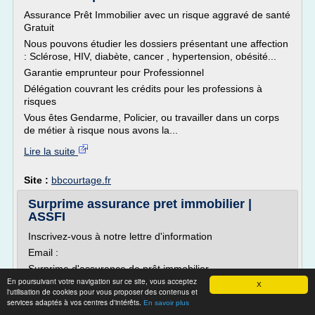
Assurance Prêt Immobilier avec un risque aggravé de santé
Gratuit
Nous pouvons étudier les dossiers présentant une affection
: Sclérose, HIV, diabète, cancer , hypertension, obésité...
Garantie emprunteur pour Professionnel
Délégation couvrant les crédits pour les professions à
risques
Vous êtes Gendarme, Policier, ou travailler dans un corps
de métier à risque nous avons la...
Lire la suite
Site :
bbcourtage.fr
Surprime assurance pret immobilier |
ASSFI
Inscrivez-vous à notre lettre d'information
Email :
Surprime d'assurance de prêt immobilier
En poursuivant votre navigation sur ce site, vous acceptez
Mieux comprendre l'assurance de prêt immobilier et la
X
l'utilisation de cookies pour vous proposer des contenus et
surprime
services adaptés à vos centres d'intérêts.
En savoir plus
Votre conseiller financier vous propose de bénéficier du