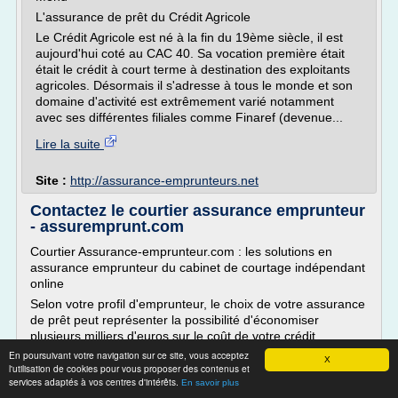
L'assurance de prêt du Crédit Agricole
Le Crédit Agricole est né à la fin du 19ème siècle, il est
aujourd'hui coté au CAC 40. Sa vocation première était
était le crédit à court terme à destination des exploitants
agricoles. Désormais il s'adresse à tous le monde et son
domaine d'activité est extrêmement varié notamment
avec ses différentes filiales comme Finaref (devenue...
Lire la suite
Site :
http://assurance-emprunteurs.net
Contactez le courtier assurance emprunteur
- assuremprunt.com
Courtier Assurance-emprunteur.com : les solutions en
assurance emprunteur du cabinet de courtage indépendant
online
Selon votre profil d'emprunteur, le choix de votre assurance
de prêt peut représenter la possibilité d'économiser
plusieurs milliers d'euros sur le coût de votre crédit
immobilier.
En poursuivant votre navigation sur ce site, vous acceptez
X
l'utilisation de cookies pour vous proposer des contenus et
Gagnez du temps et de l'argent avec le courtier assurance
services adaptés à vos centres d'intérêts.
En savoir plus
emprunteur