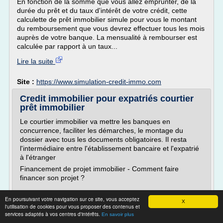
En fonction de la somme que vous allez emprunter, de la
durée du prêt et du taux d'intérêt de votre crédit, cette
calculette de prêt immobilier simule pour vous le montant
du remboursement que vous devrez effectuer tous les mois
auprès de votre banque. La mensualité à rembourser est
calculée par rapport à un taux...
Lire la suite
Site :
https://www.simulation-credit-immo.com
Credit immobilier pour expatriés courtier
prêt immobilier
Le courtier immobilier va mettre les banques en
concurrence, faciliter les démarches, le montage du
dossier avec tous les documents obligatoires. Il resta
l'intermédiaire entre l'établissement bancaire et l'expatrié
à l'étranger
Financement de projet immobilier - Comment faire
financer son projet ?
En poursuivant votre navigation sur ce site, vous acceptez
Besoin de crédit pour financer votre projet ? Vous pouvez
X
l'utilisation de cookies pour vous proposer des contenus et
dans un premier temps utiliser...
services adaptés à vos centres d'intérêts.
En savoir plus