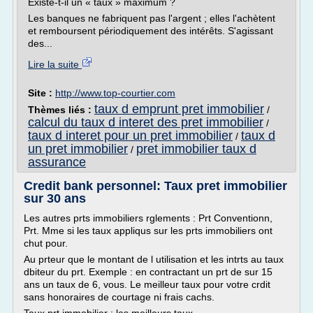
Existe-t-il un « taux » maximum ?
Les banques ne fabriquent pas l'argent ; elles l'achètent
et remboursent périodiquement des intérêts. S'agissant
des...
Lire la suite
Site :
http://www.top-courtier.com
taux d emprunt pret immobilier
Thèmes liés :
/
calcul du taux d interet des pret immobilier
/
taux d interet pour un pret immobilier
taux d
/
un pret immobilier
pret immobilier taux d
/
assurance
Credit bank personnel: Taux pret immobilier
sur 30 ans
Les autres prts immobiliers rglements : Prt Conventionn,
Prt. Mme si les taux appliqus sur les prts immobiliers ont
chut pour.
Au prteur que le montant de l utilisation et les intrts au taux
dbiteur du prt. Exemple : en contractant un prt de sur 15
ans un taux de 6, vous. Le meilleur taux pour votre crdit
sans honoraires de courtage ni frais cachs.