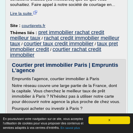
souhaitiez. Faire appel à notre société de courtage en...
Lire la suite
Site :
courtiprets.fr
pret immobilier rachat credit
Thèmes liés :
meilleur taux
rachat credit immobilier meilleur
/
taux
courtier taux credit immobilier
taux pret
/
/
immobilier credit
courtier rachat credit
/
immobilier
Courtier pret immobilier Paris | Empruntis
L'agence
Empruntis l'agence, courtier immobilier à Paris
Notre réseau couvre une large partie de la France, dont
la capitale. Vous cherchez le meilleur taux de prêt
immobilier à Paris ? N'hésitez pas à utiliser notre carte
pour découvrir notre agence la plus proche de chez vous.
Pourquoi acheter ou investir à Paris ?
Certes, la vie parisienne a ses désagréments : le bruit, la
En poursuivant votre navigation sur ce site, vous acceptez
pollution, les prix...
X
l'utilisation de cookies pour vous proposer des contenus et
services adaptés à vos centres d'intérêts.
En savoir plus
Lire la suite