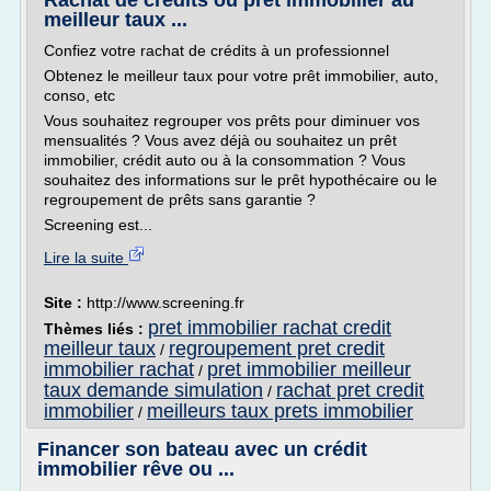
Rachat de crédits ou prêt immobilier au
meilleur taux ...
Confiez votre rachat de crédits à un professionnel
Obtenez le meilleur taux pour votre prêt immobilier, auto,
conso, etc
Vous souhaitez regrouper vos prêts pour diminuer vos
mensualités ? Vous avez déjà ou souhaitez un prêt
immobilier, crédit auto ou à la consommation ? Vous
souhaitez des informations sur le prêt hypothécaire ou le
regroupement de prêts sans garantie ?
Screening est...
Lire la suite
Site :
http://www.screening.fr
pret immobilier rachat credit
Thèmes liés :
meilleur taux
regroupement pret credit
/
immobilier rachat
pret immobilier meilleur
/
taux demande simulation
rachat pret credit
/
immobilier
meilleurs taux prets immobilier
/
Financer son bateau avec un crédit
immobilier rêve ou ...