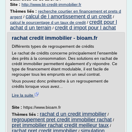
Site :
http://www.bt-credit-immobilier.fr
Thèmes liés :
recherche courtier en financement et prets d
calcul de l amortissement d un credit
argent
/
/
credit pour l
calcul le pourcentage d un taux de credit
/
achat d un terrain
credit d impot pour l achat
/
rachat credit immobilier - bioam.fr
Différents types de regroupement de crédits
Le rachat de crédits concerne principalement l'ensemble
des prêts à la consommation. Des solutions en rachat de
crédit immobilier permettent également d'y répondre. Ce
type de financement étant modulable, il est facile de
regrouper tous les emprunts en un seul contrat.
Vous pouvez donc prétendre à un regroupement de
crédits lorsque vous avez...
Lire la suite
Site :
https://www.bioam.fr
rachat d un credit immobilier
Thèmes liés :
/
regroupement pret credit immobilier rachat
/
pret immobilier rachat credit meilleur taux
/
rachat pret credit immobilier
simulation
/