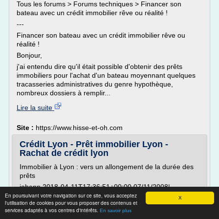
Tous les forums > Forums techniques > Financer son
bateau avec un crédit immobilier rêve ou réalité !
---
Financer son bateau avec un crédit immobilier rêve ou
réalité !
Bonjour,
j'ai entendu dire qu'il était possible d'obtenir des prêts
immobiliers pour l'achat d'un bateau moyennant quelques
tracasseries administratives du genre hypothèque,
nombreux dossiers à remplir...
Lire la suite
Site :
https://www.hisse-et-oh.com
Crédit Lyon - Prêt immobilier Lyon -
Rachat de crédit lyon
Immobilier à Lyon : vers un allongement de la durée des
prêts
johann 2018-04-11T17:36:51+00:00 07/11/2008|
En poursuivant votre navigation sur ce site, vous acceptez
Sur le marché des prêts bancaires apparaissent
X
l'utilisation de cookies pour vous proposer des contenus et
des produits de durée de plus en plus longue. Le 30 ans
services adaptés à vos centres d'intérêts.
En savoir plus
[...]