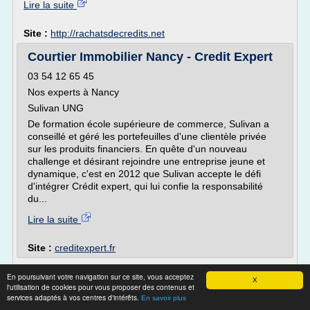
Lire la suite
Site :
http://rachatsdecredits.net
Courtier Immobilier Nancy - Credit Expert
03 54 12 65 45
Nos experts à Nancy
Sulivan UNG
De formation école supérieure de commerce, Sulivan a
conseillé et géré les portefeuilles d'une clientèle privée
sur les produits financiers. En quête d'un nouveau
challenge et désirant rejoindre une entreprise jeune et
dynamique, c'est en 2012 que Sulivan accepte le défi
d'intégrer Crédit expert, qui lui confie la responsabilité
du...
Lire la suite
Site :
creditexpert.fr
credit immobilier pour fonctionnaire :
En poursuivant votre navigation sur ce site, vous acceptez
X
hospitaliers ...
l'utilisation de cookies pour vous proposer des contenus et
services adaptés à vos centres d'intérêts.
En savoir plus
pret immobilier » Credit aux fonctionnaires