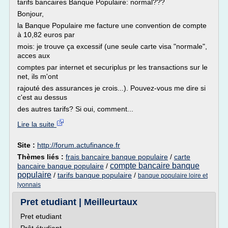
tarifs bancaires Banque Populaire: normal???
Bonjour,
la Banque Populaire me facture une convention de compte
à 10,82 euros par
mois: je trouve ça excessif (une seule carte visa "normale",
acces aux
comptes par internet et securiplus pr les transactions sur le
net, ils m'ont
rajouté des assurances je crois...). Pouvez-vous me dire si
c'est au dessus
des autres tarifs? Si oui, comment...
Lire la suite
Site :
http://forum.actufinance.fr
Thèmes liés :
frais bancaire banque populaire
/
carte
compte bancaire banque
bancaire banque populaire
/
populaire
/
tarifs banque populaire
/
banque populaire loire et
lyonnais
Pret etudiant | Meilleurtaux
Pret etudiant