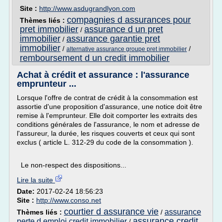
Site :
http://www.asdugrandlyon.com
compagnies d assurances pour
Thèmes liés :
pret immobilier
assurance d un pret
/
immobilier
assurance garantie pret
/
immobilier
/
/
alternative assurance groupe pret immobilier
remboursement d un credit immobilier
Achat à crédit et assurance : l'assurance
emprunteur ...
Lorsque l'offre de contrat de crédit à la consommation est
assortie d'une proposition d'assurance, une notice doit être
remise à l'emprunteur. Elle doit comporter les extraits des
conditions générales de l'assurance, le nom et adresse de
l'assureur, la durée, les risques couverts et ceux qui sont
exclus ( article L. 312-29 du code de la consommation ).
Le non-respect des dispositions...
Lire la suite
Date:
2017-02-24 18:56:23
Site :
http://www.conso.net
courtier d assurance vie
assurance
Thèmes liés :
/
assurance credit
perte d emploi credit immobilier
/